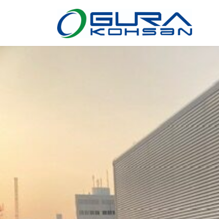
コ
ナ
ン
ビ
テ
ゲ
ン
ー
ツ
シ
へ
ョ
ス
ン
キ
に
ッ
移
プ
動