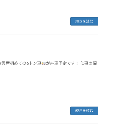
続きを読む
倉興産初めての6トン車
が納車予定です！ 仕事の幅
続きを読む