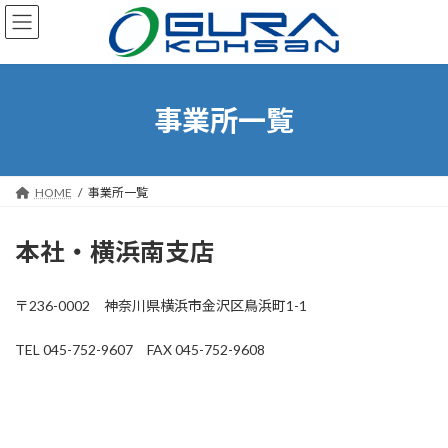
コ
ナ
ン
ビ
テ
ゲ
ン
ー
ツ
シ
へ
ョ
事業所一覧
ス
ン
キ
に
ッ
移
プ
動
HOME
事業所一覧
本社・横浜南支店
〒236-0002 神奈川県横浜市金沢区鳥浜町1-1
TEL 045-752-9607 FAX 045-752-9608